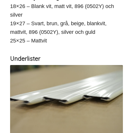
18×26 – Blank vit, matt vit, 896 (0502Y) och
silver
19×27 – Svart, brun, grå, beige, blankvit,
mattvit, 896 (0502Y), silver och guld
25×25 – Mattvit
Underlister
Underlist kringlan