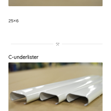
25×6
C-underlister
C-underlist